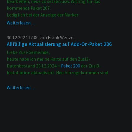
bearbeiten, neue zu setzen usw. Wichtig für das
kommende Paket 207.
Lediglich bei der Anzeige der Marker
Seitenupdate
Weiterlesen …
im
Hintergrund
30.12.2024 17:00
von Frank Wenzel
Allfällige Aktualisierung auf Add-On-Paket 206
Liebe Zusi-Gemeinde,
heute habe ich meine Karte auf den Zusi3-
Datenbestand 23.12.2024 =
Paket 206
der Zusi3-
Installation aktualisiert. Neu hinzugekommen sind
Allfällige
Weiterlesen …
Aktualisierung
auf
Add-
On-
Paket
206